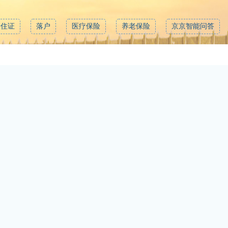
居住证
落户
医疗保险
养老保险
京京智能问答
发送
市级政府部门网站
各区政府网
技术服务热线：010-87016810